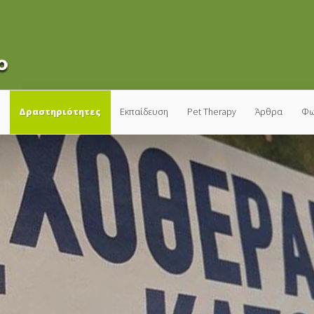
υ
Δραστηριότητες
Εκπαίδευση
Pet Therapy
Άρθρα
Φω