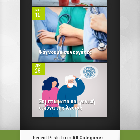
ΜΆΙ
10
0
Ψάχνουμε συνεργάτες
ΔΕΚ
28
Συμπτώματα και γενική
εικόνα της Άνοιας
Recent Posts From
All Categories