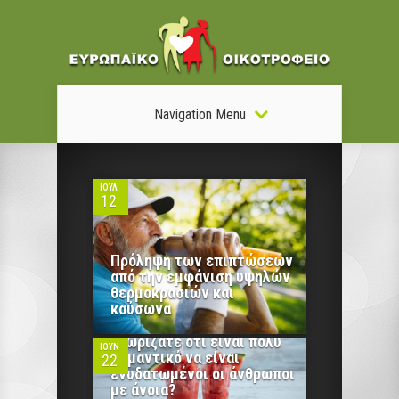
Navigation Menu
0
ΙΟΎΛ
12
Πρόληψη των επιπτώσεων
από την εμφάνιση υψηλών
0
θερμοκρασιών και
καύσωνα
Γνωρίζατε ότι είναι πολύ
ΙΟΎΝ
σημαντικό να είναι
22
0
ενυδατωμένοι οι άνθρωποι
με άνοια?